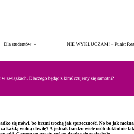
Dla studentów
NIE WYKLUCZAM! – Punkt Rea
 w związkach. Dlaczego będąc z kimś czujemy się samotni?
adko się mówi, bo brzmi trochę jak sprzeczność. No bo jak można
ędza każdą wolną chwilę? A jednak bardzo wiele osób dokładnie tak 
ś zawalił. Czasem po prostu coś po drodze się rozjechało.