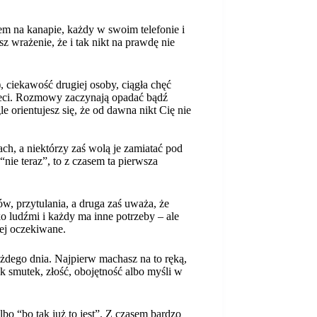
em na kanapie, każdy w swoim telefonie i
z wrażenie, że i tak nikt na prawdę nie
 ciekawość drugiej osoby, ciągła chęć
zieci. Rozmowy zaczynają opadać bądź
le orientujesz się, że od dawna nikt Cię nie
h, a niektórzy zaś wolą je zamiatać pod
nie teraz”, to z czasem ta pierwsza
ów, przytulania, a druga zaś uważa, że
lko ludźmi i każdy ma inne potrzeby – ale
iej oczekiwane.
każdego dnia. Najpierw machasz na to ręką,
k smutek, złość, obojętność albo myśli w
lbo “bo tak już to jest”. Z czasem bardzo