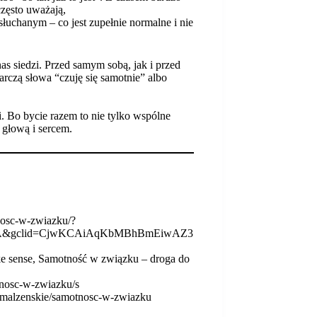
często uważają,
łuchanym – co jest zupełnie normalne i nie
nas siedzi. Przed samym sobą, jak i przed
rczą słowa “czuję się samotnie” albo
. Bo bycie razem to nie tylko wspólne
ż głową i sercem.
nosc-w-zwiazku/?
eHA&gclid=CjwKCAiAqKbMBhBmEiwAZ3
ake sense, Samotność w związku – droga do
tnosc
-w-zwiazku/
s
y-malzenskie/samotnosc-w-zwiazku