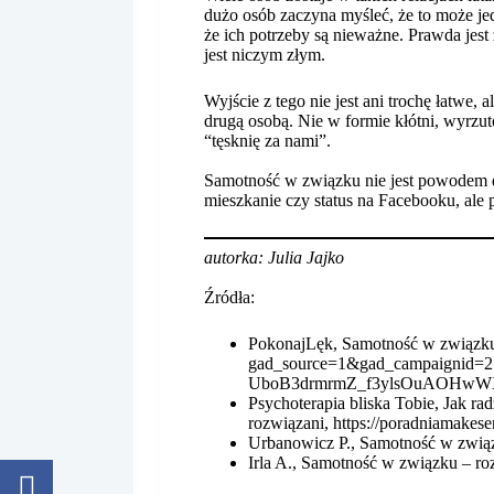
dużo osób zaczyna myśleć, że to może jed
że ich potrzeby są nieważne. Prawda jes
jest niczym złym.
Wyjście z tego nie jest ani trochę łatwe,
drugą osobą. Nie w formie kłótni, wyrzu
“tęsknię za nami”.
Samotność w związku nie jest powodem do 
mieszkanie czy status na Facebooku, ale po
autorka: Julia Jajko
Źródła:
PokonajLęk, Samotność w związku –
gad_source=1&gad_campaign
UboB3drmrmZ_f3ylsOuAOHwW
Psychoterapia bliska Tobie, Jak r
rozwiązani, https://poradniamakes
Urbanowicz P., Samotność w związku
Irla A., Samotność w związku – r