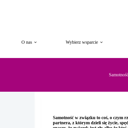
Przejdź
do
treści
O nas
Wybierz wsparcie
Samotność
Samotność w związku to coś, o czym rz
partnera, z którym dzieli się życie, sp
znaczy, że związek jest zły albo że kto