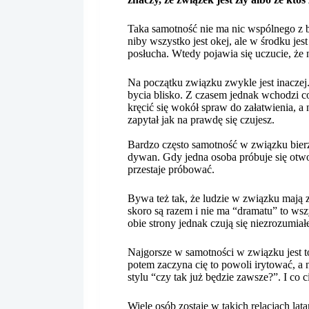
Taka samotność nie ma nic wspólnego z b
niby wszystko jest okej, ale w środku jes
posłucha. Wtedy pojawia się uczucie, że n
Na początku związku zwykle jest inaczej
bycia blisko. Z czasem jednak wchodzi 
kręcić się wokół spraw do załatwienia, a n
zapytał jak na prawdę się czujesz.
Bardzo często samotność w związku bierz
dywan. Gdy jedna osoba próbuje się otwor
przestaje próbować.
Bywa też tak, że ludzie w związku mają z
skoro są razem i nie ma “dramatu” to wszy
obie strony jednak czują się niezrozumiał
Najgorsze w samotności w związku jest to,
potem zaczyna cię to powoli irytować, a
stylu “czy tak już będzie zawsze?”. I co 
Wiele osób zostaje w takich relacjach lat