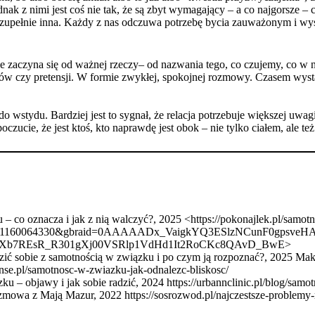
nak z nimi jest coś nie tak, że są zbyt wymagający – a co najgorsze – 
t zupełnie inna. Każdy z nas odczuwa potrzebę bycia zauważonym i wys
 ale zaczyna się od ważnej rzeczy– od nazwania tego, co czujemy, co w 
tów czy pretensji. W formie zwykłej, spokojnej rozmowy. Czasem wysta
wstydu. Bardziej jest to sygnał, że relacja potrzebuje większej uwagi
czucie, że jest ktoś, kto naprawdę jest obok – nie tylko ciałem, ale te
 co oznacza i jak z nią walczyć?, 2025 <https://pokonajlek.pl/samot
id=21160064330&gbraid=0AAAAADx_VaigkYQ3ESlzNCunF0gpsv
Xb7REsR_R301gXj00VSRlp1VdHd1It2RoCKc8QAvD_BwE>
adzić sobie z samotnością w związku i po czym ją rozpoznać?, 2025 M
ense.pl/samotnosc-w-zwiazku-jak-odnalezc-bliskosc/
 – objawy i jak sobie radzić, 2024 https://urbannclinic.pl/blog/samo
ozmowa z Mają Mazur, 2022 https://sosrozwod.pl/najczestsze-problem