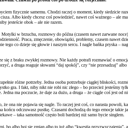
yciem fizycznie samemu. Chodzi raczej o moment, kiedy siedzicie raz
t cisza. Albo kiedy chcesz coś powiedzieć, nawet coś ważnego – ale mas
iby jesteście obok – ale nie razem.
. Motylki w brzuchu, rozmowy do późna (czasem nawet zarwane noce),
codzienność. Praca, zmęczenie, obowiązki, problemy, czasem nawet d
ie tego co dzieje się głowie i naszym sercu. I nagle bańka pryska – nag
e się z braku zwykłej rozmowy. Nie każdy potrafi rozmawiać o emocjac
zyć, a druga reaguje słowami “daj spokój”, czy “nie przesadzaj” albo “
upełnie różne potrzeby. Jedna osoba potrzebuje ciągłej bliskości, rozm
stko gra. I fakt, niby nikt nie robi nic złego – bo przecież jesteśmy ty
e. Jedna ma poczucie, że daje za dużo, a druga – że ciągle coś jest od n
 że ona nie pojawia się nagle. To raczej jest coś, co narasta powoli, 
 na końcu odczuwasz pustkę. Czasami dochodzą do tego emocje takie ja
ciekawe – taka samotność często boli bardziej niż samo bycie singlem.
ami, bo albo boi się zmian albo to już albo “kwestia przyzwyczajenia”, a