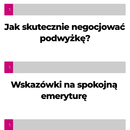
Teleinfo Pro Civium
Jak skutecznie negocjować 
podwyżkę?
Teleinfo Pro Civium
Wskazówki na spokojną 
emeryturę 
Teleinfo Pro Civium