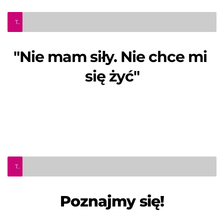
TeleInfo Pro Civium - "Nie mam siły. Nie chce mi się żyć"
"Nie mam siły. Nie chce mi 
się żyć"
Teleinfo Pro Civium - wydanie specjalne - poznajmy się!
Poznajmy się!