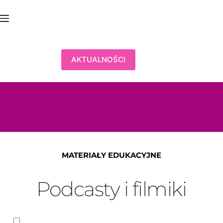
Przejdź
do
treści
AKTUALNOŚCI
MATERIAŁY EDUKACYJNE
Podcasty i filmiki