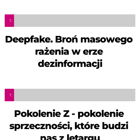
Teleinfo Pro Civium
Deepfake. Broń masowego 
rażenia w erze 
dezinformacji
Teleinfo Pro Civium
Pokolenie Z - pokolenie 
sprzeczności, które budzi 
nas z letargu