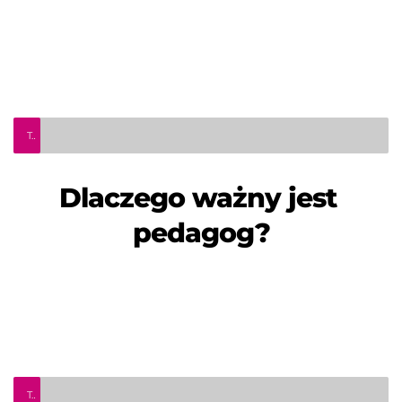
TeleInfo Pro Civium - Dlaczego ważny jest pedagog?
Dlaczego ważny jest 
pedagog?
TeleInfo Pro Civium - Mieć 50+ i być na topie