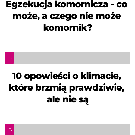
Egzekucja komornicza - co 
może, a czego nie może 
komornik?
Teleinfo Pro Civium
10 opowieści o klimacie, 
które brzmią prawdziwie, 
ale nie są
Teleinfo Pro Civium