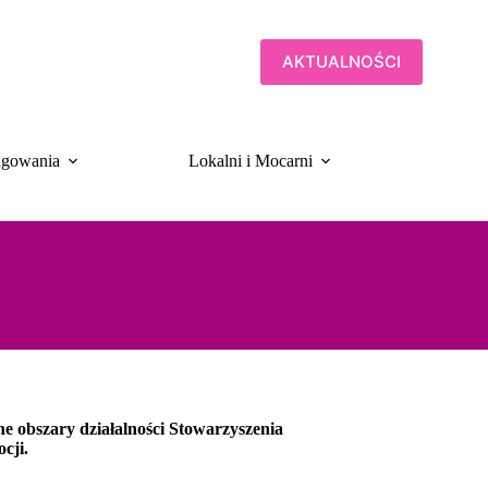
AKTUALNOŚCI
gowania
Lokalni i Mocarni
Biulet
e obszary działalności Stowarzyszenia
cji.