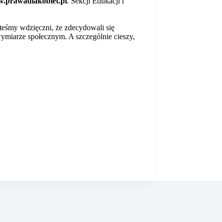
.prawadlakobiet.pl
. Sekcji Edukacji i
teśmy wdzięczni, że zdecydowali się
ymiarze społecznym. A szczególnie cieszy,