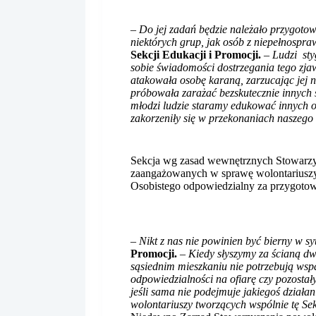
–
Do jej zadań będzie należało przygoto
niektórych grup, jak osób z niepełnospra
Sekcji Edukacji i Promocji.
–
Ludzi sty
sobie świadomości dostrzegania tego zja
atakowała osobę karaną, zarzucając jej n
próbowała zarażać bezskutecznie innych s
młodzi ludzie staramy edukować innych
zakorzeniły się w przekonaniach naszego
Sekcja wg zasad wewnętrznych Stowarzysze
zaangażowanych w sprawę wolontariuszy. 
Osobistego odpowiedzialny za przygotow
–
Nikt z nas nie powinien być bierny w sy
Promocji.
–
Kiedy słyszymy za ścianą dwu
sąsiednim mieszkaniu nie potrzebują wspar
odpowiedzialności na ofiarę czy pozostał
jeśli sama nie podejmuje jakiegoś działan
wolontariuszy tworzących wspólnie tę Se