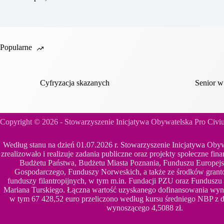
Popularne
Cyfryzacja skazanych
Senior w
Copyright © 2026 - Stowarzyszenie Inicjatywa Obywatelska Pro Civ
Według stanu na dzień 01.07.2026 r. Stowarzyszenie Inicjatywa Oby
zrealizowało i realizuje zadania publiczne oraz projekty społeczne f
Budżetu Państwa, Budżetu Miasta Poznania, Funduszu Europej
Gospodarczego, Funduszy Norweskich, a także ze środków granto
funduszy filantropijnych, w tym m.in. Fundacji PZU oraz Funduszu
Mariana Turskiego. Łączna wartość uzyskanego dofinansowania wyno
w tym 67 428,52 euro przeliczono według kursu średniego NBP z dn
wynoszącego 4,5088 zł.