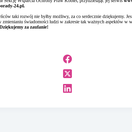
 Sekcję Wsparcia Ochrony Praw Kobiet, przydzielając jej serwis
www
orady-24.pl
.
ców taki rozwój nie byłby możliwy, za co serdecznie dziękujemy. Jes
w zmienianiu świadomości ludzi w zakresie tak ważnych aspektów w w
Dziękujemy za zaufanie!