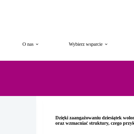
Przejdź
do
treści
O nas
Wybierz wsparcie
Dzięki zaangażowaniu dziesiątek wolon
oraz wzmacniać struktury, czego przykł