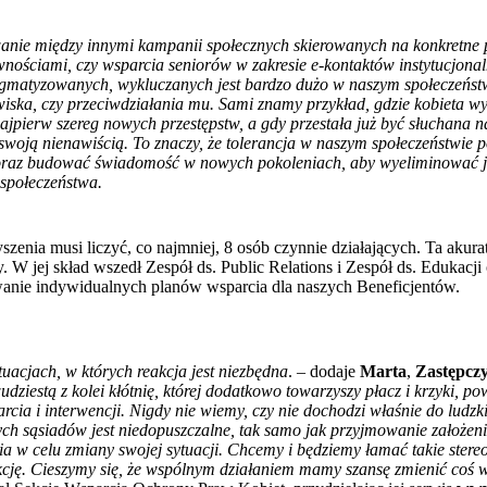
wanie między innymi kampanii społecznych skierowanych na konkretne 
wnościami, czy wsparcia seniorów w zakresie e-kontaktów instytucjona
gmatyzowanych, wykluczanych jest bardzo dużo w naszym społeczeństw
wiska, czy przeciwdziałania mu. Sami znamy przykład, gdzie kobieta w
ajpierw szereg nowych przestępstw, a gdy przestała już być słuchana na
woją nienawiścią. To znaczy, że tolerancja w naszym społeczeństwie p
 oraz budować świadomość w nowych pokoleniach, aby wyeliminować j
 społeczeństwa.
nia musi liczyć, co najmniej, 8 osób czynnie działających. Ta akurat
W jej skład wszedł Zespół ds. Public Relations i Zespół ds. Edukac
anie indywidualnych planów wsparcia dla naszych Beneficjentów.
tuacjach, w których reakcja jest niezbędna
. – dodaje
Marta
,
Zastępczy
dziestą z kolei kłótnię, której dodatkowo towarzyszy płacz i krzyki, p
cia i interwencji. Nigdy nie wiemy, czy nie dochodzi właśnie do ludzki
ych sąsiadów jest niedopuszczalne, tak samo jak przyjmowanie założen
ia w celu zmiany swojej sytuacji. Chcemy i będziemy łamać takie stere
kcję. Cieszymy się, że wspólnym działaniem mamy szansę zmienić coś 