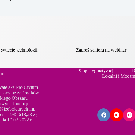
 świecie technologii
Zaproś seniora na webinar
Stop stygmatyzacji
B
ium
Lokalni i Mocarn
watelska Pro Civium
inansowane ze środków
skiego Obszaru
wych fundacji i
 Nieobojętnych im.
si 1 945 618,23 zł,
ia 17.02.2022 r.,