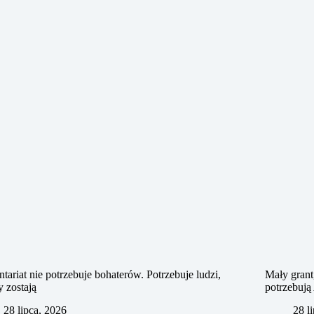
tariat nie potrzebuje bohaterów. Potrzebuje ludzi,
Mały grant
y zostają
potrzebuj
28 lipca, 2026
28 l