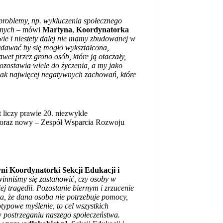
problemy, np. wykluczenia społecznego
lnych
– mówi
Martyna
,
Koordynatorka
ie i niestety dalej nie mamy zbudowanej w
ydawać by się mogło wykształcona,
wet przez grono osób, które ją otaczały,
ozostawia wiele do życzenia, a my jako
ak najwięcej negatywnych zachowań, które
 liczy prawie 20. niezwykle
ji oraz nowy – Zespół Wsparcia Rozwoju
ni Koordynatorki Sekcji Edukacji i
owinniśmy się zastanowić, czy osoby w
ej tragedii. Pozostanie biernym i zrzucenie
ia, że dana osoba nie potrzebuje pomocy,
otypowe myślenie, to cel wszystkich
w postrzeganiu naszego społeczeństwa.