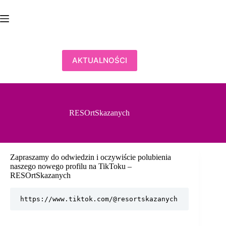
Przejdź
do
treści
AKTUALNOŚCI
RESOrtSkazanych
Zapraszamy do odwiedzin i oczywiście polubienia
naszego nowego profilu na TikToku –
RESOrtSkazanych
https://www.tiktok.com/@resortskazanych