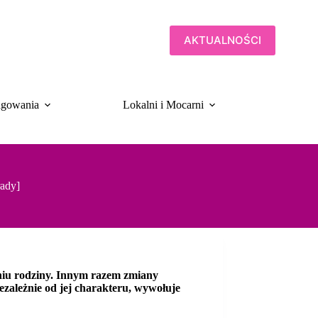
AKTUALNOŚCI
gowania
Lokalni i Mocarni
Biulet
rady]
niu rodziny. Innym razem zmiany
ezależnie od jej charakteru, wywołuje