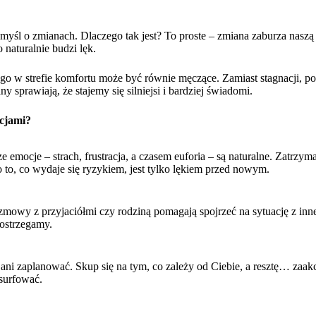
yśl o zmianach. Dlaczego tak jest? To proste – zmiana zaburza naszą 
 naturalnie budzi lęk.
go w strefie komfortu może być równie męczące. Zamiast stagnacji, po
y sprawiają, że stajemy się silniejsi i bardziej świadomi.
acjami?
emocje – strach, frustracja, a czasem euforia – są naturalne. Zatrzyma
 to, co wydaje się ryzykiem, jest tylko lękiem przed nowym.
zmowy z przyjaciółmi czy rodziną pomagają spojrzeć na sytuację z inn
dostrzegamy.
 ani zaplanować. Skup się na tym, co zależy od Ciebie, a resztę… zaa
 surfować.