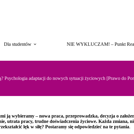
Dla studentów
NIE WYKLUCZAM! – Punkt Rea
ną? Psychologia adaptacji do nowych sytuacji życiowych [Prawo do Po
ami ją wybieramy – nowa praca, przeprowadzka, decyzja o założe
nie, utrata pracy, trudne doświadczenia życiowe. Każda zmiana, ni
rzekształcić lęk w siłę? Postaramy się odpowiedzieć na te pytania
.