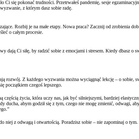
ło Ci się pokonać trudności. Przetrwałeś pandemię, sesje egzaminacyj
wyzwanie, z którym dasz sobie radę.
jące. Rozbij je na małe etapy. Nowa praca? Zacznij od zrobienia dob
śleć o całym procesie.
awy dają Ci siłę, by radzić sobie z emocjami i stresem. Kiedy dbasz o 
ają rozwój. Z każdego wyzwania można wyciągnąć lekcję – o sobie, s
 się początkiem czegoś lepszego.
ą częścią życia, która uczy nas, jak być silniejszymi, bardziej elastycz
y ducha, abym godził się z tym, czego nie mogę zmienić, odwagi, aby
ego.”
o niej z odwagą i otwartością. Poradzisz sobie – nie zapominaj o tym.