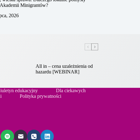
ą Akademii Minigrantów?
ipca, 2026
All in – cena uzależnienia od
hazardu [WEBINAR]
iuletyn edukacyjny
Dla ciekawych
i
Polityka prywatności