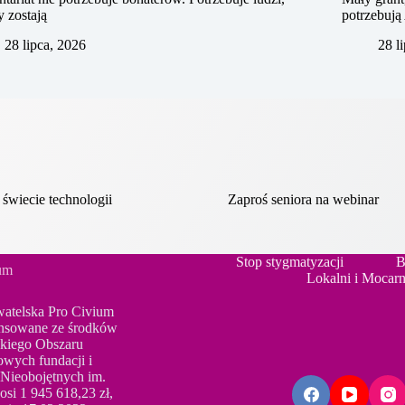
y zostają
potrzebuj
28 lipca, 2026
28 l
 świecie technologii
Zaproś seniora na webinar
Stop stygmatyzacji
B
ium
Lokalni i Mocarn
watelska Pro Civium
inansowane ze środków
skiego Obszaru
wych fundacji i
 Nieobojętnych im.
si 1 945 618,23 zł,