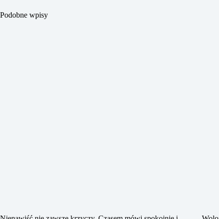
Podobne wpisy
Nienawiść nie zawsze krzyczy. Czasem mówi spokojnie i
Wolon