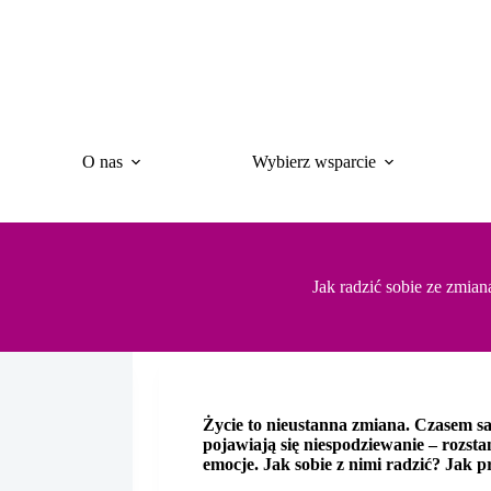
Przejdź
do
treści
O nas
Wybierz wsparcie
Jak radzić sobie ze zmia
Życie to nieustanna zmiana. Czasem s
pojawiają się niespodziewanie – rozsta
emocje. Jak sobie z nimi radzić? Jak p