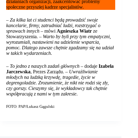
działaniach organizacji, zaakcentować problemy
społeczne przyszłej kadrze specjalistów.
–
Za kilka lat ci studenci będą prowadzić swoje
kancelarie, firmy, zatrudniać ludzi, rozstrzygać o
sprawach innych
– mówi
Agnieszka Wiatr
ze
Stowarzyszenia. –
Warto by byli przy tym empatyczni,
wyrozumiali, nastawieni na udzielenie wsparcia,
pomoc. Dlatego zawsze chętnie zgadzamy się na udział
w takich wydarzeniach
.
–
To jedno z naszych zadań głównych
– dodaje
Izabela
Jarczewska
, Prezes Zarządu. –
Uwrażliwianie
młodych na ludzką krzywdę, tragedie, życie w
degrengoladzie. Zrozumienie, że nikt nie rodzi się zły,
czy gorszy. Cieszymy się, że wykładowcy tak chętnie
współpracują z nami w tym zakresie
.
FOTO: PAP/Łukasz Gągulski