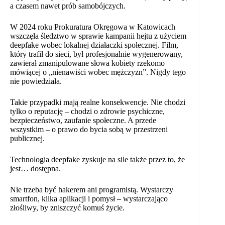
a czasem nawet prób samobójczych.
W 2024 roku Prokuratura Okręgowa w Katowicach
wszczęła śledztwo w sprawie kampanii hejtu z użyciem
deepfake wobec lokalnej działaczki społecznej. Film,
który trafił do sieci, był profesjonalnie wygenerowany,
zawierał zmanipulowane słowa kobiety rzekomo
mówiącej o „nienawiści wobec mężczyzn”. Nigdy tego
nie powiedziała.
Takie przypadki mają realne konsekwencje. Nie chodzi
tylko o reputację – chodzi o zdrowie psychiczne,
bezpieczeństwo, zaufanie społeczne. A przede
wszystkim – o prawo do bycia sobą w przestrzeni
publicznej.
Technologia deepfake zyskuje na sile także przez to, że
jest… dostępna.
Nie trzeba być hakerem ani programistą. Wystarczy
smartfon, kilka aplikacji i pomysł – wystarczająco
złośliwy, by zniszczyć komuś życie.