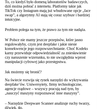
To, co kiedyś było domeną laboratoriów badawczych,
dziś można pobrać z internetu. Platformy takie jak
TikTok czy Instagram mają już wbudowane opcje „face
swap”, a algorytmy AI stają się coraz szybsze i bardziej
intuicyjne.
Problem polega na tym, że prawo za tym nie nadąża.
W Polsce nie mamy jeszcze przepisów, które jasno
regulowałyby, czym jest deepfake i jakie niesie
konsekwencje jego rozpowszechnianie. Choć Kodeks
karny przewiduje odpowiedzialność za zniesławienie
czy naruszenie wizerunku, to nie uwzględnia wprost
manipulacji cyfrowej jako przestępstwa.
Jak możemy się bronić?
Na świecie rozwija się rynek narzędzi do wykrywania
deepfake’ów. Uniwersytety, firmy technologiczne,
agencje rządowe – wszyscy pracują nad tym, by
„nauczyć maszyny rozpoznawać inne maszyny”.
– Narzędzie Deepware Scanner analizuje ruchy twarzy,
dźwięk, tło.