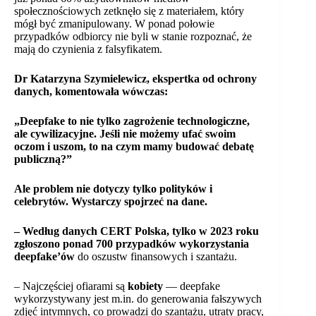
społecznościowych zetknęło się z materiałem, który
mógł być zmanipulowany. W ponad połowie
przypadków odbiorcy nie byli w stanie rozpoznać, że
mają do czynienia z falsyfikatem.
Dr Katarzyna Szymielewicz, ekspertka od ochrony
danych, komentowała wówczas:
„Deepfake to nie tylko zagrożenie technologiczne,
ale cywilizacyjne. Jeśli nie możemy ufać swoim
oczom i uszom, to na czym mamy budować debatę
publiczną?”
Ale problem nie dotyczy tylko polityków i
celebrytów. Wystarczy spojrzeć na dane.
– Według danych CERT Polska, tylko w 2023 roku
zgłoszono ponad 700 przypadków wykorzystania
deepfake’ów
do oszustw finansowych i szantażu.
– Najczęściej ofiarami są
kobiety
— deepfake
wykorzystywany jest m.in. do generowania fałszywych
zdjęć intymnych, co prowadzi do szantażu, utraty pracy,