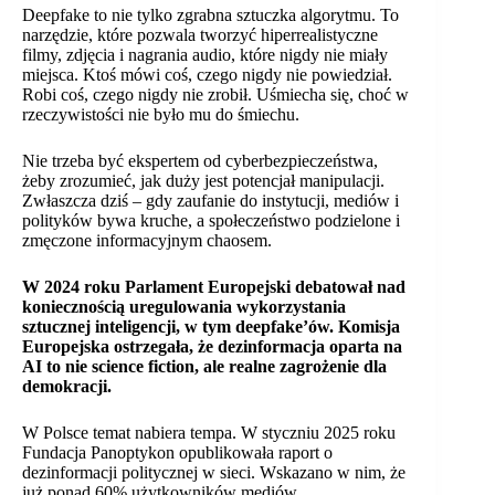
Deepfake to nie tylko zgrabna sztuczka algorytmu. To
narzędzie, które pozwala tworzyć hiperrealistyczne
filmy, zdjęcia i nagrania audio, które nigdy nie miały
miejsca. Ktoś mówi coś, czego nigdy nie powiedział.
Robi coś, czego nigdy nie zrobił. Uśmiecha się, choć w
rzeczywistości nie było mu do śmiechu.
Nie trzeba być ekspertem od cyberbezpieczeństwa,
żeby zrozumieć, jak duży jest potencjał manipulacji.
Zwłaszcza dziś – gdy zaufanie do instytucji, mediów i
polityków bywa kruche, a społeczeństwo podzielone i
zmęczone informacyjnym chaosem.
W 2024 roku Parlament Europejski debatował nad
koniecznością uregulowania wykorzystania
sztucznej inteligencji, w tym deepfake’ów. Komisja
Europejska ostrzegała, że dezinformacja oparta na
AI to nie science fiction, ale realne zagrożenie dla
demokracji.
W Polsce temat nabiera tempa. W styczniu 2025 roku
Fundacja Panoptykon opublikowała raport o
dezinformacji politycznej w sieci. Wskazano w nim, że
już ponad 60% użytkowników mediów