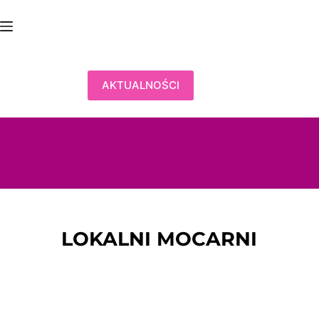
Przejdź
do
treści
AKTUALNOŚCI
LOKALNI MOCARNI