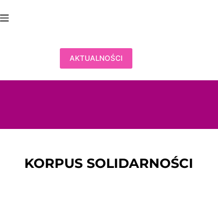
Przejdź
do
treści
AKTUALNOŚCI
KORPUS SOLIDARNOŚCI